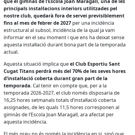
que el gimnàs de l’Escola Joan Maragall, una de les
principals instal·lacions interiors utilitzades pel
nostre club, quedarà fora de servei previsiblement
fins al mes de febrer de 2027
per una incidència
estructural al subsol, incidència de la qual ja vam
informar en el seu moment i que ens ha deixat sense
aquesta instal·lació durant bona part de la temporada
actual.
Aquesta situació implica que
el Club Esportiu Sant
Cugat Titans perdrà més del 70% de les seves hores
d’instal·lació coberta durant gran part de la
temporada
. Cal tenir en compte que, per a la
temporada 2026-2027, el club només disposaria de
16,25 hores setmanals totals d’instal·lació coberta
assignades, de les quals 11,5 hores corresponen al
gimnàs de l’Escola Joan Maragall, ara afectat per
aquesta incidència.
El més greu no és només la incidència en si, sinó que